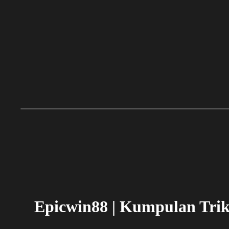
Epicwin88 | Kumpulan Trik